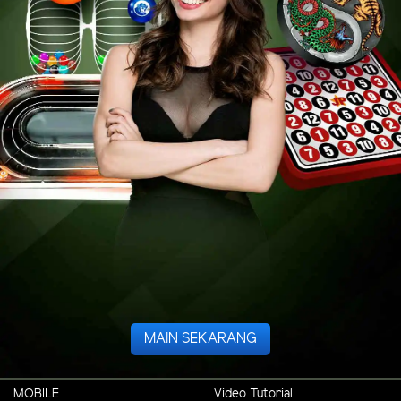
MAIN SEKARANG
MOBILE
Video Tutorial