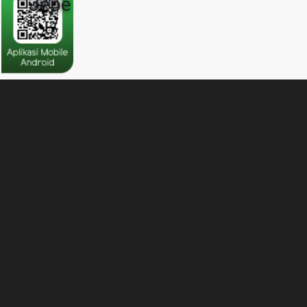
MOBILE
Video Tutoria