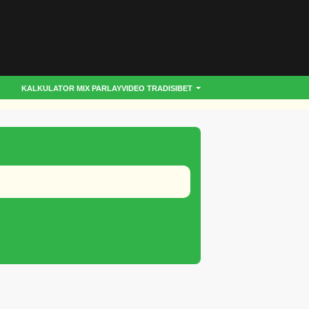
KALKULATOR MIX PARLAY
VIDEO TRADISIBET