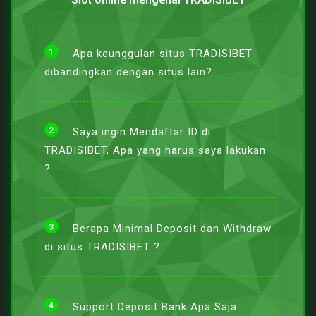
1
Apa keunggulan situs TRADISIBET
dibandingkan dengan situs lain?
2
Saya ingin Mendaftar ID di
TRADISIBET, Apa yang harus saya lakukan
?
3
Berapa Minimal Deposit dan Withdraw
di situs TRADISIBET ?
4
Support Deposit Bank Apa Saja