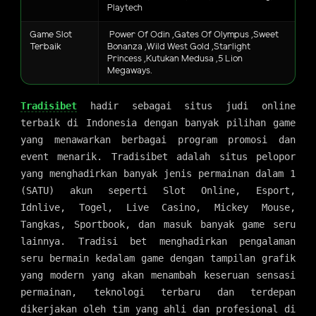
Playtech
Game Slot
Power Of Odin ,Gates Of Olympus ,Sweet
Terbaik
Bonanza ,Wild West Gold ,Starlight
Princess ,Kutukan Medusa ,5 Lion
Megaways.
Tradisibet
hadir sebagai situs judi online
terbaik di Indonesia dengan banyak pilihan game
yang menawarkan berbagai program promosi dan
event menarik. Tradisibet adalah situs pelopor
yang menghadirkan banyak jenis permainan dalam 1
(SATU) akun seperti Slot Online, Esport,
Idnlive, Togel, Live Casino, Mickey Mouse,
Tangkas, Sportbook, dan masuk banyak game seru
lainnya. Tradisi bet menghadirkan pengalaman
seru bermain kedalam game dengan tampilan grafik
yang modern yang akan menambah keseruan sensasi
permainan, teknologi terbaru dan terdepan
dikerjakan oleh tim yang ahli dan profesional di