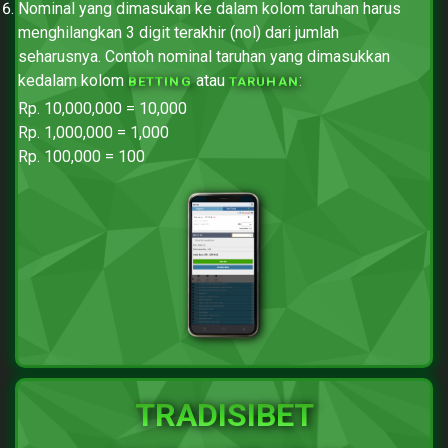
Nominal yang dimasukan ke dalam kolom taruhan harus
menghilangkan 3 digit terakhir (nol) dari jumlah
seharusnya. Contoh nominal taruhan yang dimasukkan
kedalam kolom
atau
:
BETTING
TARUHAN
Rp. 10,000,000 = 10,000
Rp. 1,000,000 = 1,000
Rp. 100,000 = 100
TRADISIBET