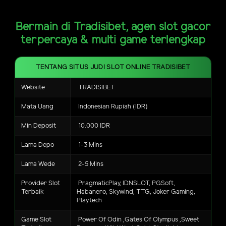
Bermain di Tradisibet, agen slot gacor
terpercaya & multi game terlengkap
TENTANG SITUS JUDI SLOT ONLINE TRADISIBET
Website
TRADISIBET
Mata Uang
Indonesian Rupiah (IDR)
Min Deposit
10.000 IDR
Lama Depo
1-3 Mins
Lama Wede
2-5 Mins
Provider Slot
PragmaticPlay, IDNSLOT, PGSoft,
Terbaik
Habanero, Skywind, TTG, Joker Gaming,
Playtech
Game Slot
Power Of Odin ,Gates Of Olympus ,Sweet