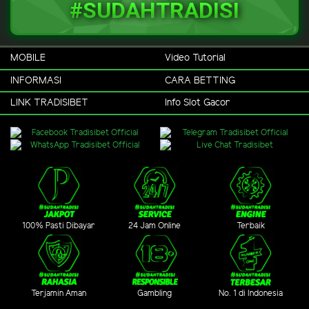
#SUDAHTRADISI
MOBILE
Video Tutorial
INFORMASI
CARA BETTING
LINK TRADISIBET
Info Slot Gacor
100% Pasti Dibayar
24 Jam Online
Terbaik
Terjamin Aman
Gambling
No. 1 di Indonesia