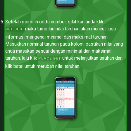
Setelah memilih odds number, silahkan anda klik
maka tampilan nilai taruhan akan muncul, juga
BET SLIP
informasi mengenai minimal dan maksimal taruhan.
Masukkan nominal taruhan pada kolom, pastikan nilai yang
anda masukan sesuai dengan minimal dan maksimal
taruhan, lalu klik
untuk melanjutkan taruhan dan
PLACE BET
klik batal untuk merubah nilai taruhan.