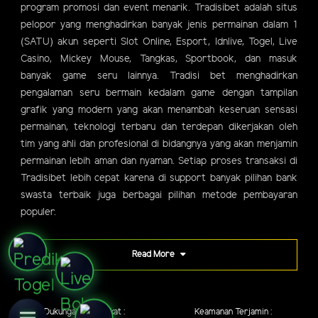
program promosi dan event menarik. Tradisibet adalah situs
pelopor yang menghadirkan banyak jenis permainan dalam 1
(SATU) akun seperti Slot Online, Esport, Idnlive, Togel, Live
Casino, Mickey Mouse, Tangkas, Sportbook, dan masuk
banyak game seru lainnya. Tradisi bet menghadirkan
pengalaman seru bermain kedalam game dengan tampilan
grafik yang modern yang akan menambah keseruan sensasi
permainan, teknologi terbaru dan terdepan dikerjakan oleh
tim yang ahli dan profesional di bidangnya yang akan menjamin
permainan lebih aman dan nyaman. Setiap proses transaksi di
Tradisibet lebih cepat karena di support banyak pilihan bank
swasta terbaik juga berbagai pilihan metode pembayaran
populer.
Read More
Dukungan Perangkat :
Keamanan Terjamin :