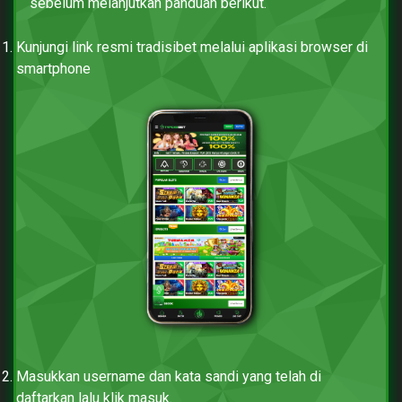
sebelum melanjutkan panduan berikut.
Kunjungi link resmi tradisibet melalui aplikasi browser di
smartphone
Masukkan username dan kata sandi yang telah di
daftarkan lalu klik masuk.