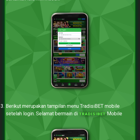
Berikut merupakan tampilan menu TradisiBET mobile
setelah login. Selamat bermain di
Mobile
TRADISIBET